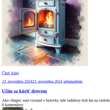
Čítať ďalej
23. novembra 2024
23. novembra 2024
admin
admin
Učím sa kúriť drevom
Ako chlapec som vyrastal v bytovke, kde radiátory boli iba na ozdo
0 komentárov