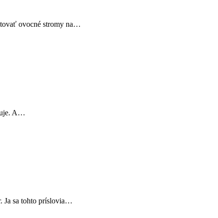
estovať ovocné stromy na…
buje. A…
. Ja sa tohto príslovia…