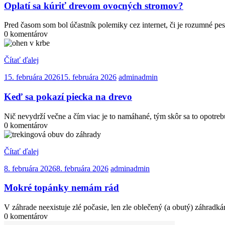
Oplatí sa kúriť drevom ovocných stromov?
Pred časom som bol účastník polemiky cez internet, či je rozumné p
0 komentárov
Čítať ďalej
15. februára 2026
15. februára 2026
admin
admin
Keď sa pokazí piecka na drevo
Nič nevydrží večne a čím viac je to namáhané, tým skôr sa to opotre
0 komentárov
Čítať ďalej
8. februára 2026
8. februára 2026
admin
admin
Mokré topánky nemám rád
V záhrade neexistuje zlé počasie, len zle oblečený (a obutý) záhradkár
0 komentárov