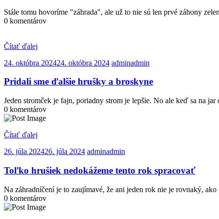
Stále tomu hovoríme "záhrada", ale už to nie sú len prvé záhony zel
0 komentárov
Čítať ďalej
24. októbra 2024
24. októbra 2024
admin
admin
Pridali sme ďalšie hrušky a broskyne
Jeden stromček je fajn, poriadny strom je lepšie. No ale keď sa na ja
0 komentárov
Čítať ďalej
26. júla 2024
26. júla 2024
admin
admin
Toľko hrušiek nedokážeme tento rok spracovať
Na záhradníčení je to zaujímavé, že ani jeden rok nie je rovnaký, ak
0 komentárov