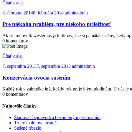
Čítať ďalej
8. februára 2014
8. februára 2014
admin
admin
Pre niekoho problém, pre niekoho príležitosť
Ak ste milovník westernových filmov, iste si pamätáte scény, kedy 
0 komentárov
Čítať ďalej
7. septembra 2013
7. septembra 2013
admin
admin
Konzervácia ovocia sušením
Každý rok v záhradke iný, každý rok praje iným plodinám. U nás je 
0 komentárov
Najnovšie články
Štartovací sprievodca bezorebným pestovaním
To by malo byť trestné
Sušené ríbezle