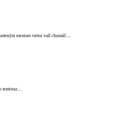
opusteným mestom vietor valí chumáč…
to tentoraz…