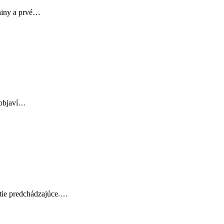
eniny a prvé…
r objaví…
o tie predchádzajúce.…