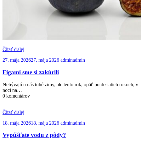
Čítať ďalej
27. mája 2026
27. mája 2026
admin
admin
Figami sme si zakúrili
Nebývajú u nás tuhé zimy, ale tento rok, opäť po desiatich rokoch, v
noci na…
0 komentárov
Čítať ďalej
18. mája 2026
18. mája 2026
admin
admin
Vypúšťate vodu z pôdy?