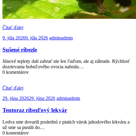
Čítať ďalej
9. júla 2026
9. júla 2026
admin
admin
Sušené ríbezle
Júnové teploty dali zabrať nie len ľuďom, ale aj záhrade. Rýchlosť
dozrievania bobuľového ovocia nabrala…
0 komentárov
Čítať ďalej
29. júna 2026
29. júna 2026
admin
admin
Tentoraz ríbezľový lekvár
Ledva sme dovarili poslednú z piatich várok jahodového lekváru a
už sme sa pustili do…
0 komentárov