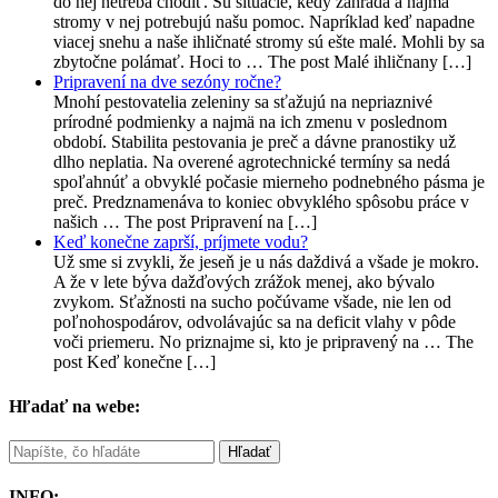
do nej netreba chodiť. Sú situácie, kedy záhrada a najmä
stromy v nej potrebujú našu pomoc. Napríklad keď napadne
viacej snehu a naše ihličnaté stromy sú ešte malé. Mohli by sa
zbytočne polámať. Hoci to … The post Malé ihličnany […]
Pripravení na dve sezóny ročne?
Mnohí pestovatelia zeleniny sa sťažujú na nepriaznivé
prírodné podmienky a najmä na ich zmenu v poslednom
období. Stabilita pestovania je preč a dávne pranostiky už
dlho neplatia. Na overené agrotechnické termíny sa nedá
spoľahnúť a obvyklé počasie mierneho podnebného pásma je
preč. Predznamenáva to koniec obvyklého spôsobu práce v
našich … The post Pripravení na […]
Keď konečne zaprší, príjmete vodu?
Už sme si zvykli, že jeseň je u nás daždivá a všade je mokro.
A že v lete býva dažďových zrážok menej, ako bývalo
zvykom. Sťažnosti na sucho počúvame všade, nie len od
poľnohospodárov, odvolávajúc sa na deficit vlahy v pôde
voči priemeru. No priznajme si, kto je pripravený na … The
post Keď konečne […]
Hľadať na webe:
INFO: