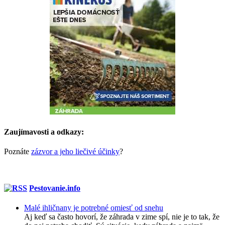
Zaujímavosti a odkazy:
Poznáte
zázvor a jeho liečivé účinky
?
Pestovanie.info
Malé ihličnany je potrebné omiesť od snehu
Aj keď sa často hovorí, že záhrada v zime spí, nie je to tak, že