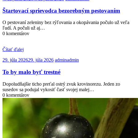
Štartovací sprievodca bezorebným pestovaním
O pestovaní zeleniny bez rýľovania a okopávania počulo už veľa
ľudí. A počuli už aj…
0 komentárov
Čítať ďalej
29. júla 2026
29. júla 2026
admin
admin
To by malo byť trestné
Dopoludňajšie ticho preťal ostrý zvuk krovinorezu. Jeden zo
susedov sa podujal vykosiť časť svojej malej…
0 komentárov