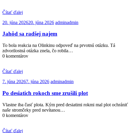
Čítať ďalej
20. júna 2026
20. júna 2026
admin
admin
Jahôd sa radšej najem
To bola reakcia na Olinkinu odpoveď na prvotnú otázku. Tá
zdvorilostná otázka znela, čo robila…
0 komentárov
Čítať ďalej
7. júna 2026
7. júna 2026
admin
admin
Po desiatich rokoch sme zrušili plot
Vlastne iba časť plota. Kým pred desiatimi rokmi mal plot ochrániť
naše stromčeky pred nevítanou…
0 komentárov
Čítať ďalej