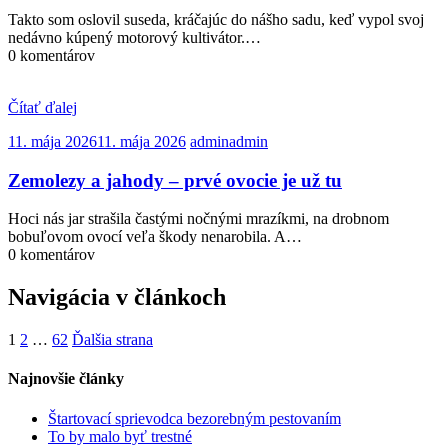
Takto som oslovil suseda, kráčajúc do nášho sadu, keď vypol svoj
nedávno kúpený motorový kultivátor.…
0 komentárov
Čítať ďalej
11. mája 2026
11. mája 2026
admin
admin
Zemolezy a jahody – prvé ovocie je už tu
Hoci nás jar strašila častými nočnými mrazíkmi, na drobnom
bobuľovom ovocí veľa škody nenarobila. A…
0 komentárov
Navigácia v článkoch
1
2
…
62
Ďalšia strana
Najnovšie články
Štartovací sprievodca bezorebným pestovaním
To by malo byť trestné