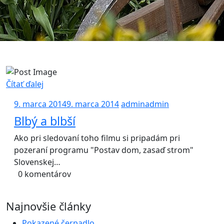
Čítať ďalej
9. marca 2014
9. marca 2014
admin
admin
Blbý a blbší
Ako pri sledovaní toho filmu si pripadám pri
pozeraní programu "Postav dom, zasaď strom"
Slovenskej…
0 komentárov
Najnovšie články
Pokazené čerpadlo