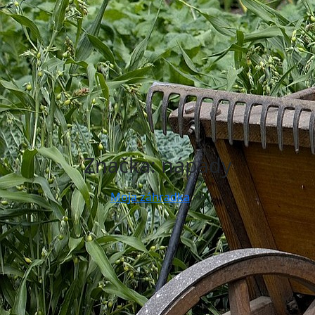
Značka:
nápady
Moja záhradka
>>