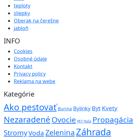
teploty
sliepky
Oberak na čerešne
jabloň
INFO
Cookies
Osobné údaje
Kontakt
Privacy policy
Reklama na webe
Kategórie
Ako pestovať
Kvety
Byt
Bylinky
Burina
Nezaradené
Ovocie
Propagácia
PET fľaša
Záhrada
Zelenina
Stromy
Voda