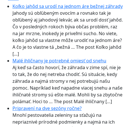
Koľko jahôd sa urodí na jednom áre bežnej záhrady
Jahody sú obľúbeným ovocím a rovnako tak je
obľúbený aj jahodový lekvár, ak sa urodí dosť jahôd.
Čo v posledných rokoch býva občas problém, raz
na jar mrzne, inokedy je priveľmi sucho. No viete,
koľko jahôd sa vlastne môže urodiť na jednom áre?
A čo je to vlastne tá „bežná … The post Koľko jahôd
[…]
Malé ihličnany je potrebné omiesť od snehu
Aj keď sa často hovorí, že záhrada v zime spí, nie je
to tak, že do nej netreba chodiť. Sú situácie, kedy
záhrada a najmä stromy v nej potrebujú našu
pomoc. Napríklad keď napadne viacej snehu a naše
ihličnaté stromy sú ešte malé. Mohli by sa zbytočne
polámať. Hoci to … The post Malé ihličnany […]
Pripravení na dve sezóny ročne?
Mnohí pestovatelia zeleniny sa sťažujú na
nepriaznivé prírodné podmienky a najmä na ich