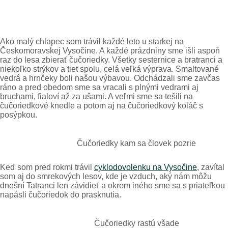
Ako malý chlapec som trávil každé leto u starkej na
Českomoravskej Vysočine. A každé prázdniny sme išli aspoň
raz do lesa zbierať čučoriedky. Všetky sesternice a bratranci a
niekoľko strýkov a tiet spolu, celá veľká výprava. Smaltované
vedrá a hrnčeky boli našou výbavou. Odchádzali sme zavčas
ráno a pred obedom sme sa vracali s plnými vedrami aj
bruchami, fialoví až za ušami. A veľmi sme sa tešili na
čučoriedkové knedle a potom aj na čučoriedkový koláč s
posýpkou.
Čučoriedky kam sa človek pozrie
Keď som pred rokmi trávil
cyklodovolenku na Vysočine
, zavítal
som aj do smrekových lesov, kde je vzduch, aký nám môžu
dnešní Tatranci len závidieť a okrem iného sme sa s priateľkou
napásli čučoriedok do prasknutia.
Čučoriedky rastú všade