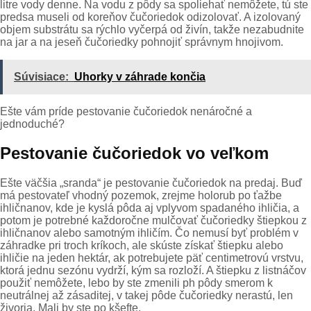
litre vody denne. Na vodu z pôdy sa spoliehať nemôžete, tú ste
predsa museli od koreňov čučoriedok odizolovať. A izolovaný
objem substrátu sa rýchlo vyčerpá od živín, takže nezabudnite
na jar a na jeseň čučoriedky pohnojiť správnym hnojivom.
Súvisiace:
Uhorky v záhrade končia
Ešte vám príde pestovanie čučoriedok nenáročné a
jednoduché?
Pestovanie čučoriedok vo veľkom
Ešte väčšia „sranda“ je pestovanie čučoriedok na predaj. Buď
má pestovateľ vhodný pozemok, zrejme holorub po ťažbe
ihličnanov, kde je kyslá pôda aj vplyvom spadaného ihličia, a
potom je potrebné každoročne mulčovať čučoriedky štiepkou z
ihličnanov alebo samotným ihličím. Čo nemusí byť problém v
záhradke pri troch kríkoch, ale skúste získať štiepku alebo
ihličie na jeden hektár, ak potrebujete päť centimetrovú vrstvu,
ktorá jednu sezónu vydrží, kým sa rozloží. A štiepku z listnáčov
použiť nemôžete, lebo by ste zmenili ph pôdy smerom k
neutrálnej až zásaditej, v takej pôde čučoriedky nerastú, len
živoria. Mali by ste po kšefte.