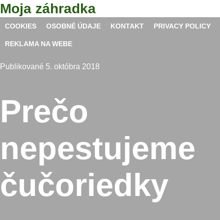
Skip
Moja záhradka
to
content
COOKIES
OSOBNÉ ÚDAJE
KONTAKT
PRIVACY POLICY
REKLAMA NA WEBE
Publikované 5. októbra 2018
Prečo
nepestujeme
čučoriedky