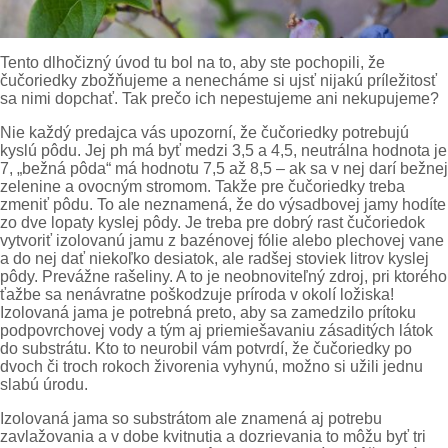
Tento dlhočizný úvod tu bol na to, aby ste pochopili, že
čučoriedky zbožňujeme a nenecháme si ujsť nijakú príležitosť
sa nimi dopchať. Tak prečo ich nepestujeme ani nekupujeme?
Nie každý predajca vás upozorní, že čučoriedky potrebujú
kyslú pôdu. Jej ph má byť medzi 3,5 a 4,5, neutrálna hodnota je
7, „bežná pôda“ má hodnotu 7,5 až 8,5 – ak sa v nej darí bežnej
zelenine a ovocným stromom. Takže pre čučoriedky treba
zmeniť pôdu. To ale neznamená, že do výsadbovej jamy hodíte
zo dve lopaty kyslej pôdy. Je treba pre dobrý rast čučoriedok
vytvoriť izolovanú jamu z bazénovej fólie alebo plechovej vane
a do nej dať niekoľko desiatok, ale radšej stoviek litrov kyslej
pôdy. Prevážne rašeliny. A to je neobnoviteľný zdroj, pri ktorého
ťažbe sa nenávratne poškodzuje príroda v okolí ložiska!
Izolovaná jama je potrebná preto, aby sa zamedzilo prítoku
podpovrchovej vody a tým aj priemiešavaniu zásaditých látok
do substrátu. Kto to neurobil vám potvrdí, že čučoriedky po
dvoch či troch rokoch živorenia vyhynú, možno si užili jednu
slabú úrodu.
Izolovaná jama so substrátom ale znamená aj potrebu
zavlažovania a v dobe kvitnutia a dozrievania to môžu byť tri