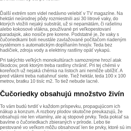
Ďalší extrém som videl nedávno velebiť v TV magazíne. Na
hektári neúrodnej pôdy rozmiestnili asi 30 litrové vaky, do
ktorých vložili nejaký substrát, už si nepamätám, či rašelinu
alebo kokosové vlákna, používané pri veľkopestovaní
paradajok, ako nosiče pre korene. Podstatné je, že vaky s
čučoriedkami boli neustále zavlažované počítačom riadeným
systémom s automatickým dopĺňaním hnojív. Teda bez
hadičiek, zdroja vody a elektriny rastliny opäť vykapú.
Pri takýchto veľkých monokultúrach samozrejme hrozí atak
škodcov, proti ktorým treba rastliny chrániť. Pri tej chémii v
koreňoch už nejaká chémia na listoch ani nemôže ublížiť. A
pred vtákmi treba natiahnuť siete. Tiež hektár, teda 100 x 100
metrov, bratku 10 tisíc m2. To tiež nebude lacné.
Čučoriedky obsahujú množstvo živín
To vám budú tvrdiť v každom príspevku, propagujúcom ich
nákup a konzum. A rozbory plodov skutočne preukazujú, že
obsahujú nie len vitamíny, ale aj stopové prvky. Teda pokiaľ sa
bavíme o čučoriedkach zbieraných v prírode. Lebo tie
pestované vo veľkom môžu obsahovať len tie prvky, ktoré sú im