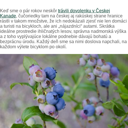
Keď sme o pár rokov neskôr
trávili dovolenku v Českej
Kanade
, čučoriedky tam na českej aj rakúskej strane hranice
rástli v takom množstve, že ich nedokázali zjesť nie len domáci
a turisti na bicykloch, ale ani „nájazdníci“ autami. Skrátka
ideálne prostredie ihličnatých lesov, správna nadmorská výška
a z toho vyplývajúce lokálne podnebie dávajú bohatú a
bezprácnu úrodu. Každý deň sme sa nimi doslova napchali, na
každom výlete bicyklom po okolí.