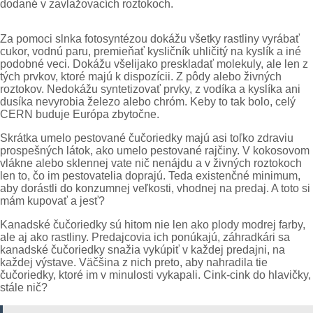
dodané v zavlažovacích roztokoch.
Za pomoci slnka fotosyntézou dokážu všetky rastliny vyrábať
cukor, vodnú paru, premieňať kysličník uhličitý na kyslík a iné
podobné veci. Dokážu všelijako preskladať molekuly, ale len z
tých prvkov, ktoré majú k dispozícii. Z pôdy alebo živných
roztokov. Nedokážu syntetizovať prvky, z vodíka a kyslíka ani
dusíka nevyrobia železo alebo chróm. Keby to tak bolo, celý
CERN buduje Európa zbytočne.
Skrátka umelo pestované čučoriedky majú asi toľko zdraviu
prospešných látok, ako umelo pestované rajčiny. V kokosovom
vlákne alebo sklennej vate nič nenájdu a v živných roztokoch
len to, čo im pestovatelia doprajú. Teda existenčné minimum,
aby dorástli do konzumnej veľkosti, vhodnej na predaj. A toto si
mám kupovať a jesť?
Kanadské čučoriedky sú hitom nie len ako plody modrej farby,
ale aj ako rastliny. Predajcovia ich ponúkajú, záhradkári sa
kanadské čučoriedky snažia vykúpiť v každej predajni, na
každej výstave. Väčšina z nich preto, aby nahradila tie
čučoriedky, ktoré im v minulosti vykapali. Cink-cink do hlavičky,
stále nič?