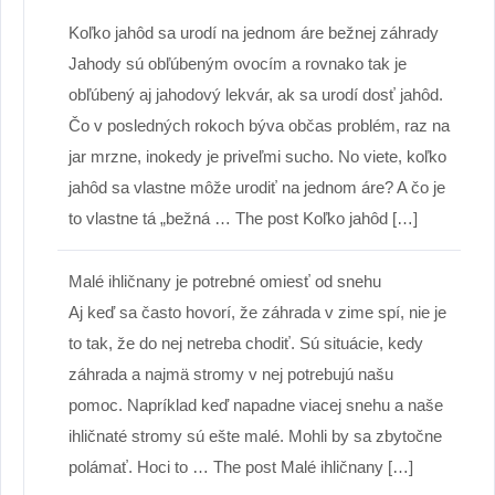
Koľko jahôd sa urodí na jednom áre bežnej záhrady
Jahody sú obľúbeným ovocím a rovnako tak je
obľúbený aj jahodový lekvár, ak sa urodí dosť jahôd.
Čo v posledných rokoch býva občas problém, raz na
jar mrzne, inokedy je priveľmi sucho. No viete, koľko
jahôd sa vlastne môže urodiť na jednom áre? A čo je
to vlastne tá „bežná … The post Koľko jahôd […]
Malé ihličnany je potrebné omiesť od snehu
Aj keď sa často hovorí, že záhrada v zime spí, nie je
to tak, že do nej netreba chodiť. Sú situácie, kedy
záhrada a najmä stromy v nej potrebujú našu
pomoc. Napríklad keď napadne viacej snehu a naše
ihličnaté stromy sú ešte malé. Mohli by sa zbytočne
polámať. Hoci to … The post Malé ihličnany […]