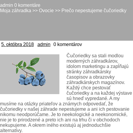
admin
0 komentáre
Moja záhradka
>>
Ovocie
>> Prečo nepestujeme čučoriedky
5. októbra 2018
admin
0 komentárov
5.
admin
októbra
2018
Čučoriedky sa stali modlou
moderných záhradkárov,
idolom marketingu a zapĺňajú
stránky záhradkársky
časopisov a obrazovky
záhradkárskych magazínov.
Každý chce pestovať
čučoriedky a na každej výstave
sú hneď vypredané. A my
musíme na otázky priateľov a známych odpovedať, že
čučoriedky v našej záhrade nepestujeme a ani ich pestovanie
nikomu neodporúčame. Je to neekologické a neekonomické,
nie je to prirodzené a preto ich ani na trhu či v obchodoch
nekupujeme. A okrem iného existujú aj jednoduchšie
alternatívy.