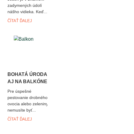
zadymených údolí
nášho vidieka. Keď...
ČÍTAŤ ĎALEJ
BOHATÁ ÚRODA
AJ NA BALKÓNE
Pre úspešné
pestovanie drobného
ovocia alebo zeleniny
nemusíte byť...
ČÍTAŤ ĎALEJ