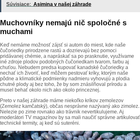
Súvisiace:
Asimina v našej záhrade
Muchovníky nemajú nič spoločné s
muchami
Keď nemáme možnosť zájsť si autom do miest, kde naše
čučoriedky prirodzene rastú a dozrievajú bez pomoci
pridávanej chémie, a napráskať sa po prasknutie, využívame
iné zdroje plodov podobných čučoriedkam tvarom, farbu aj
chuťou. Nebudem predsa kupovať kanadské čučoriedky a
nechať ich živoriť, keď môžem pestovať kríky, ktorým naše
pôdne a klimatické podmienky nadmieru vyhovujú a plodia
chutné plody aj bez toho, že by som znásilňoval prírodu a
musel behať okolo nich ako okolo princeznej.
Preto v našej záhrade máme niekoľko kríkov zemolezov
(Zemolez kamčatský), občas nesprávne nazývaný ako zimolez.
Nelezie po zime rovnako ako trávnik nevertikulujeme. Aj
moderátori TV magazínov by sa mali naučiť správne artikulovať
technické termity, aj keď sú suteréni.