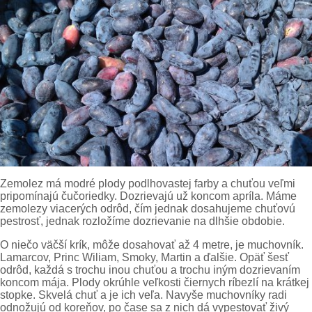
Zemolez má modré plody podlhovastej farby a chuťou veľmi
pripomínajú čučoriedky. Dozrievajú už koncom apríla. Máme
zemolezy viacerých odrôd, čím jednak dosahujeme chuťovú
pestrosť, jednak rozložíme dozrievanie na dlhšie obdobie.
O niečo väčší krík, môže dosahovať až 4 metre, je muchovník.
Lamarcov, Princ Wiliam, Smoky, Martin a ďalšie. Opäť šesť
odrôd, každá s trochu inou chuťou a trochu iným dozrievaním
koncom mája. Plody okrúhle veľkosti čiernych ríbezlí na krátkej
stopke. Skvelá chuť a je ich veľa. Navyše muchovníky radi
odnožujú od koreňov, po čase sa z nich dá vypestovať živý