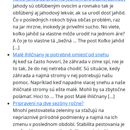
Jahody sú obľúbeným ovocím a rovnako tak je
obľúbený aj jahodový lekvár, ak sa urodí dosť jahôd.
Čo v posledných rokoch býva občas problém, raz
na jar mrzne, inokedy je priveľmi sucho. No viete,
koľko jahôd sa vlastne môže urodiť na jednom áre?
A čo je to vlastne tá „bežná … The post Koľko jahôd
[…]
Malé ihličnany je potrebné omiesť od snehu
Aj keď sa často hovorí, že záhrada v zime spí, nie je
to tak, že do nej netreba chodiť. Sú situácie, kedy
záhrada a najmä stromy v nej potrebujú našu
pomoc. Napríklad keď napadne viacej snehu a naše
ihličnaté stromy sú ešte malé. Mohli by sa zbytočne
polámať. Hoci to … The post Malé ihličnany […]
Pripravení na dve sezóny ročne?
Mnohí pestovatelia zeleniny sa sťažujú na
nepriaznivé prírodné podmienky a najmä na ich
zmenu v poslednom období. Stabilita pestovania je