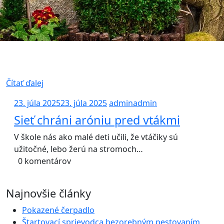
Čítať ďalej
23. júla 2025
23. júla 2025
admin
admin
Sieť chráni aróniu pred vtákmi
V škole nás ako malé deti učili, že vtáčiky sú
užitočné, lebo žerú na stromoch…
0 komentárov
Najnovšie články
Pokazené čerpadlo
Štartovací sprievodca bezorebným pestovaním