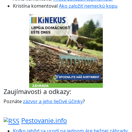
Kristína
komentoval
Ako založiť nemeckú kopu
Zaujímavosti a odkazy:
Poznáte
zázvor a jeho liečivé účinky
?
Pestovanie.info
Koľko jahôd sa urodí na jednom áre bežnej záhrady