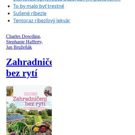
To by malo byť trestné
Sušené ríbezle
Tentoraz ríbezľový lekvár