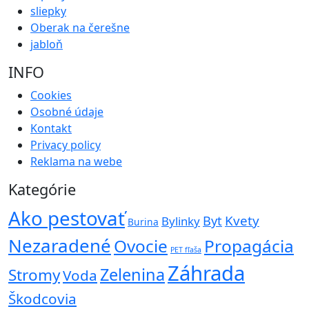
sliepky
Oberak na čerešne
jabloň
INFO
Cookies
Osobné údaje
Kontakt
Privacy policy
Reklama na webe
Kategórie
Ako pestovať
Kvety
Byt
Bylinky
Burina
Nezaradené
Ovocie
Propagácia
PET fľaša
Záhrada
Zelenina
Stromy
Voda
Škodcovia