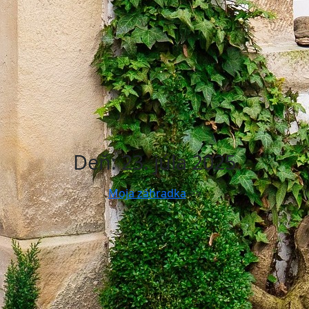
Deň:
23. júla 2025
Moja záhradka
>>