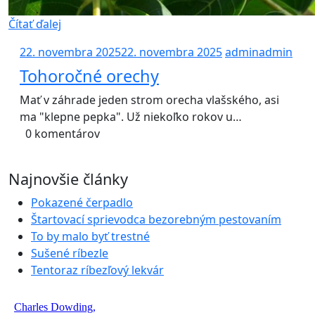
Čítať ďalej
22. novembra 2025
22. novembra 2025
admin
admin
Tohoročné orechy
Mať v záhrade jeden strom orecha vlašského, asi
ma "klepne pepka". Už niekoľko rokov u…
0 komentárov
Najnovšie články
Pokazené čerpadlo
Štartovací sprievodca bezorebným pestovaním
To by malo byť trestné
Sušené ríbezle
Tentoraz ríbezľový lekvár