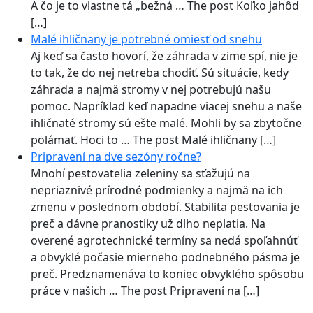
A čo je to vlastne tá „bežná … The post Koľko jahôd
[…]
Malé ihličnany je potrebné omiesť od snehu
Aj keď sa často hovorí, že záhrada v zime spí, nie je
to tak, že do nej netreba chodiť. Sú situácie, kedy
záhrada a najmä stromy v nej potrebujú našu
pomoc. Napríklad keď napadne viacej snehu a naše
ihličnaté stromy sú ešte malé. Mohli by sa zbytočne
polámať. Hoci to … The post Malé ihličnany […]
Pripravení na dve sezóny ročne?
Mnohí pestovatelia zeleniny sa sťažujú na
nepriaznivé prírodné podmienky a najmä na ich
zmenu v poslednom období. Stabilita pestovania je
preč a dávne pranostiky už dlho neplatia. Na
overené agrotechnické termíny sa nedá spoľahnúť
a obvyklé počasie mierneho podnebného pásma je
preč. Predznamenáva to koniec obvyklého spôsobu
práce v našich … The post Pripravení na […]