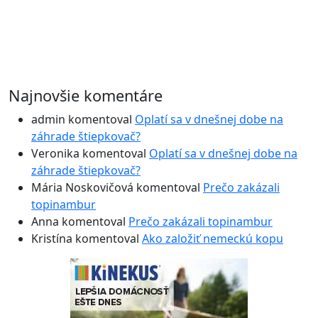
Najnovšie komentáre
admin
komentoval
Oplatí sa v dnešnej dobe na
záhrade štiepkovač?
Veronika
komentoval
Oplatí sa v dnešnej dobe na
záhrade štiepkovač?
Mária Noskovičová
komentoval
Prečo zakázali
topinambur
Anna
komentoval
Prečo zakázali topinambur
Kristína
komentoval
Ako založiť nemeckú kopu