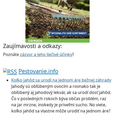
Zaujímavosti a odkazy:
Poznáte
zázvor a jeho liečivé účinky
?
Pestovanie.info
Koľko jahôd sa urodí na jednom áre bežnej záhrady
Jahody sú obľúbeným ovocím a rovnako tak je
obľúbený aj jahodový lekvár, ak sa urodí dosť jahôd.
Čo v posledných rokoch býva občas problém, raz
na jar mrzne, inokedy je priveľmi sucho. No viete,
koľko jahôd sa vlastne môže urodiť na jednom áre?