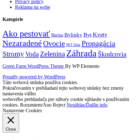
Privacy policy
Reklama na webe
Kategórie
Ako pestovať
Kvety
Byt
Bylinky
Burina
Nezaradené
Ovocie
Propagácia
PET fľaša
Záhrada
Zelenina
Stromy
Voda
Škodcovia
Green Farm WordPress Theme
By WP Elemento
Proudly powered by WordPress
Táto webová stránka používa cookies.
Pokračovaním v prehliadaní tejto webovej stránky bez zmeny
nastavenia vášho
webového prehliadača pre súbory cookie súhlasíte s používaním
cookies.
Rozumiem/Áno
Reject
Nesúhlas/Ďalšie info
Nastavenie Cookies
Close