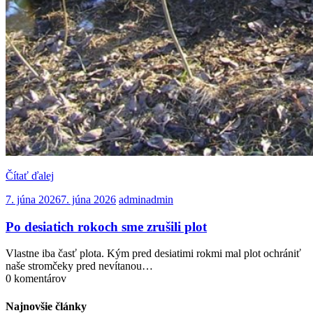
Čítať ďalej
7. júna 2026
7. júna 2026
admin
admin
Po desiatich rokoch sme zrušili plot
Vlastne iba časť plota. Kým pred desiatimi rokmi mal plot ochrániť
naše stromčeky pred nevítanou…
0 komentárov
Najnovšie články