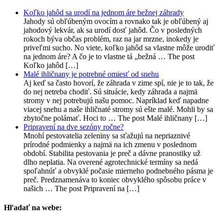
Koľko jahôd sa urodí na jednom áre bežnej záhrady
Jahody sú obľúbeným ovocím a rovnako tak je obľúbený aj
jahodový lekvár, ak sa urodí dosť jahôd. Čo v posledných
rokoch býva občas problém, raz na jar mrzne, inokedy je
priveľmi sucho. No viete, koľko jahôd sa vlastne môže urodiť
na jednom áre? A čo je to vlastne tá „bežná … The post
Koľko jahôd […]
Malé ihličnany je potrebné omiesť od snehu
Aj keď sa často hovorí, že záhrada v zime spí, nie je to tak, že
do nej netreba chodiť. Sú situácie, kedy záhrada a najmä
stromy v nej potrebujú našu pomoc. Napríklad keď napadne
viacej snehu a naše ihličnaté stromy sú ešte malé. Mohli by sa
zbytočne polámať. Hoci to … The post Malé ihličnany […]
Pripravení na dve sezóny ročne?
Mnohí pestovatelia zeleniny sa sťažujú na nepriaznivé
prírodné podmienky a najmä na ich zmenu v poslednom
období. Stabilita pestovania je preč a dávne pranostiky už
dlho neplatia. Na overené agrotechnické termíny sa nedá
spoľahnúť a obvyklé počasie mierneho podnebného pásma je
preč. Predznamenáva to koniec obvyklého spôsobu práce v
našich … The post Pripravení na […]
Hľadať na webe: