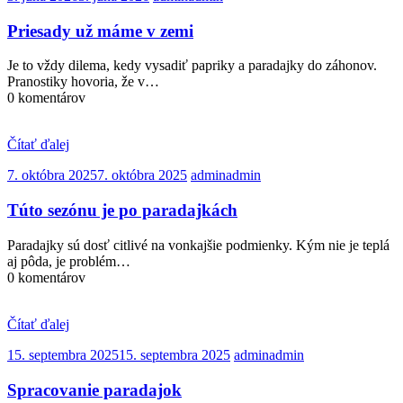
Priesady už máme v zemi
Je to vždy dilema, kedy vysadiť papriky a paradajky do záhonov.
Pranostiky hovoria, že v…
0 komentárov
Čítať ďalej
7. októbra 2025
7. októbra 2025
admin
admin
Túto sezónu je po paradajkách
Paradajky sú dosť citlivé na vonkajšie podmienky. Kým nie je teplá
aj pôda, je problém…
0 komentárov
Čítať ďalej
15. septembra 2025
15. septembra 2025
admin
admin
Spracovanie paradajok