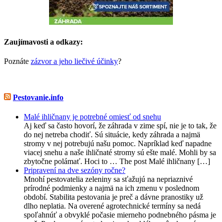
Zaujímavosti a odkazy:
Poznáte
zázvor a jeho liečivé účinky
?
Pestovanie.info
Malé ihličnany je potrebné omiesť od snehu
Aj keď sa často hovorí, že záhrada v zime spí, nie je to tak, že
do nej netreba chodiť. Sú situácie, kedy záhrada a najmä
stromy v nej potrebujú našu pomoc. Napríklad keď napadne
viacej snehu a naše ihličnaté stromy sú ešte malé. Mohli by sa
zbytočne polámať. Hoci to … The post Malé ihličnany […]
Pripravení na dve sezóny ročne?
Mnohí pestovatelia zeleniny sa sťažujú na nepriaznivé
prírodné podmienky a najmä na ich zmenu v poslednom
období. Stabilita pestovania je preč a dávne pranostiky už
dlho neplatia. Na overené agrotechnické termíny sa nedá
spoľahnúť a obvyklé počasie mierneho podnebného pásma je