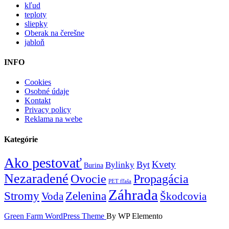
kľud
teploty
sliepky
Oberak na čerešne
jabloň
INFO
Cookies
Osobné údaje
Kontakt
Privacy policy
Reklama na webe
Kategórie
Ako pestovať
Kvety
Byt
Bylinky
Burina
Nezaradené
Ovocie
Propagácia
PET fľaša
Záhrada
Zelenina
Stromy
Voda
Škodcovia
Green Farm WordPress Theme
By WP Elemento