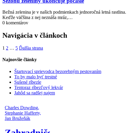
Sezónu zeleniny ukončuje počasie
Bežná zelenina je v našich podmienkach jednoročná letná rastlina.
Keďže väčšina z nej neznáša mráz,…
0 komentárov
Navigácia v článkoch
1
2
…
5
Ďalšia strana
Najnovšie články
Štartovací sprievodca bezorebným pestovaním
To by malo byť trestné
Sušené ríbezle
Tentoraz ríbezľový lekvár
Jahôd sa radšej najem