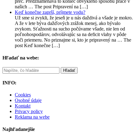
preč. Predznamenáva to koniec obvyklého spôsobu práce v
našich … The post Pripravení na […]
Keď konečne zaprší, príjmete vodu?
Už sme si zvykli, že jeseň je u nás daždivá a všade je mokro.
A že v lete býva dažďových zrážok menej, ako bývalo
zvykom. Sťažnosti na sucho počúvame všade, nie len od
poľnohospodárov, odvolávajúc sa na deficit vlahy v pôde
voči priemeru. No priznajme si, kto je pripravený na … The
post Keď konečne […]
Hľadať na webe:
INFO:
Cookies
Osobné údaje
Kontakt
Privacy policy
Reklama na webe
Najhľadanejšie