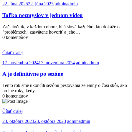
22. júna 2025
22. júna 2025
admin
admin
Toľko nezmyslov v jednom videu
Začiatočník, v každom obore, hltá slová každého, kto dokáže o
"problémoch" zasvätene hovoriť a jeho…
0 komentárov
Čítať ďalej
17. novembra 2024
17. novembra 2024
admin
admin
A je definitívne po sezóne
Tento rok sme ukončili sezónu pestovania zeleniny o čosi skôr, ako
po iné roky, kedy…
0 komentárov
Čítať ďalej
23. októbra 2023
23. októbra 2023
admin
admin