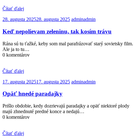
Čítať ďalej
28. augusta 2025
28. augusta 2025
admin
admin
Keď nepolievam zeleninu, tak kosím trávu
Rána sú tu ťažké, keby som mal parafrázovať starý sovietsky film.
Ale ja to tu…
0 komentárov
Čítať ďalej
17. augusta 2025
17. augusta 2025
admin
admin
Opäť hnedé paradajky
Prišlo obdobie, kedy dozrievajú paradajky a opäť niektoré plody
majú zhnednuté predné konce a nedajú…
0 komentárov
Čítať ďalej