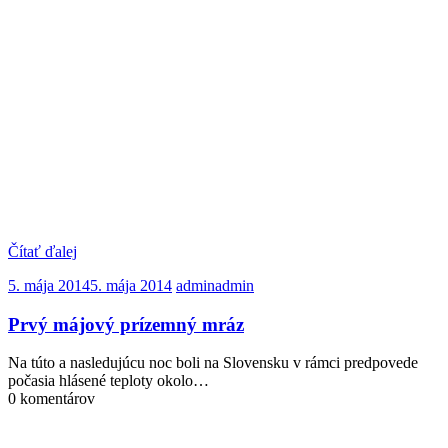
Čítať ďalej
5. mája 2014
5. mája 2014
admin
admin
Prvý májový prízemný mráz
Na túto a nasledujúcu noc boli na Slovensku v rámci predpovede
počasia hlásené teploty okolo…
0 komentárov