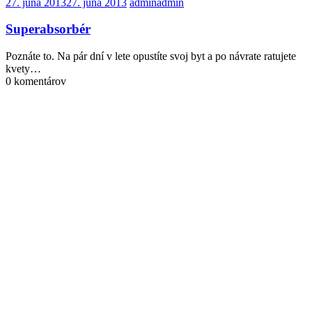
27. júna 2013
27. júna 2013
admin
admin
Superabsorbér
Poznáte to. Na pár dní v lete opustíte svoj byt a po návrate ratujete
kvety…
0 komentárov