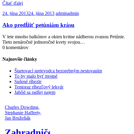
Čítať ďalej
24. júna 2013
24. júna 2013
admin
admin
Ako predĺžiť petúniám krásu
V lete mnoho balkónov a okien kvitne nádherou zvanou Petúnie.
Tieto nenáročné jednoročné kvety svojou…
0 komentárov
Najnovšie články
Štartovací sprievodca bezorebným pestovaním
To by malo byť trestné
Sušené ríbezle
Tentoraz ríbezľový lekvár
Jahôd sa radšej najem