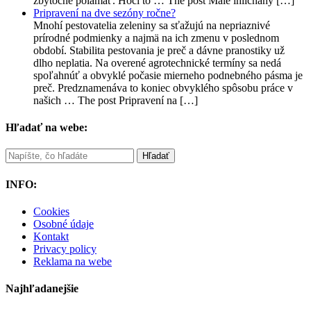
zbytočne polámať. Hoci to … The post Malé ihličnany […]
Pripravení na dve sezóny ročne?
Mnohí pestovatelia zeleniny sa sťažujú na nepriaznivé
prírodné podmienky a najmä na ich zmenu v poslednom
období. Stabilita pestovania je preč a dávne pranostiky už
dlho neplatia. Na overené agrotechnické termíny sa nedá
spoľahnúť a obvyklé počasie mierneho podnebného pásma je
preč. Predznamenáva to koniec obvyklého spôsobu práce v
našich … The post Pripravení na […]
Hľadať na webe:
INFO:
Cookies
Osobné údaje
Kontakt
Privacy policy
Reklama na webe
Najhľadanejšie