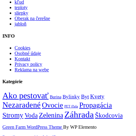
kľud
teploty
sliepky
Oberak na čerešne
jabloň
INFO
Cookies
Osobné údaje
Kontakt
Privacy policy
Reklama na webe
Kategórie
Ako pestovať
Kvety
Byt
Bylinky
Burina
Nezaradené
Ovocie
Propagácia
PET fľaša
Záhrada
Zelenina
Stromy
Voda
Škodcovia
Green Farm WordPress Theme
By WP Elemento