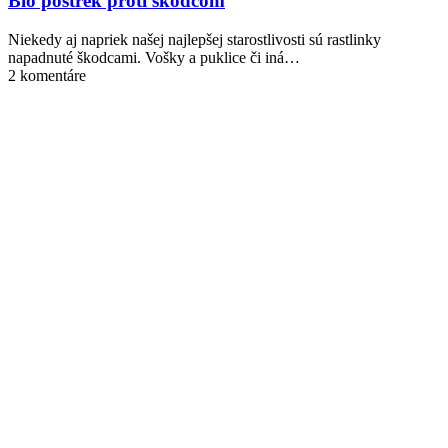
Bio postrek proti škodcom
Niekedy aj napriek našej najlepšej starostlivosti sú rastlinky
napadnuté škodcami. Vošky a puklice či iná…
2 komentáre