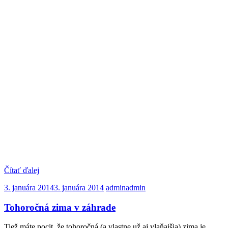
Čítať ďalej
3. januára 2014
3. januára 2014
admin
admin
Tohoročná zima v záhrade
Tiež máte pocit, že tohoročná (a vlastne už aj vlaňajšia) zima je