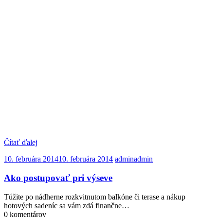
Čítať ďalej
10. februára 2014
10. februára 2014
admin
admin
Ako postupovať pri výseve
Túžite po nádherne rozkvitnutom balkóne či terase a nákup
hotových sadeníc sa vám zdá finančne…
0 komentárov