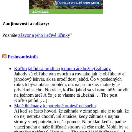
Zaujímavosti a odkazy:
Poznáte
zázvor a jeho liečivé účinky
?
Pestovanie.info
Koľko jahôd sa urodí na jednom áre bežnej záhrady
Jahody sú obľúbeným ovocím a rovnako tak je obľúbený aj
jahodový lekvár, ak sa urodí dosť jahôd. Čo v posledných
rokoch býva občas problém, raz na jar mrzne, inokedy je
priveľmi sucho. No viete, koľko jahôd sa vlastne môže urodiť
na jednom áre? A čo je to vlastne tá „bežná … The post
Koľko jahôd […]
Malé ihličnany je potrebné omiesť od snehu
Aj keď sa často hovorí, že záhrada v zime spí, nie je to tak, že
do nej netreba chodiť. Sú situácie, kedy záhrada a najmä
stromy v nej potrebujú našu pomoc. Napríklad keď napadne
viacej snehu a naše ihličnaté stromy sú ešte malé. Mohli by sa