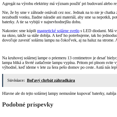
Agregát na výrobu elektriny má význam použiť pri budovaní alebo rekon
Nie, že by sme v záhrade ostávali cez noc. Jednak na to nie je chatk
nezabudli vonku, žiadne náradie ani materiál, aby sme sa nepotkli, p
baterky. A tie sa vybijú v najnevhodnejšiu dobu.
Nakoniec sme kúpili
magnetické solárne svetlo
s LED diodami. Má vsta
na okno, takže sa stále dobíja. A keď ho potrebujeme, tak ho jednod
dovoľuje zavesiť solárnu lampu na čokoľvek, aj na haluz na strome. A 
Na kruhovej solárnej lampe o priemeru 13 centimetrov je desať biely
lampa bliká a štvrté zatlačenie lampu vypína. Pritom pri plnom svite vy
výhodné, keď ideme v lete za šera pešo domov po ceste. Autá nás lepš
Súvisiace:
Boľavý chrbát záhradkára
Hlavne ale do tejto solárnej lampy nemusíme kupovať baterky, nabíja ju
Podobné príspevky