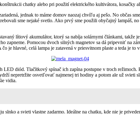
štrukcii chatky alebo pri použití elektrického kultivátora, kosačky ale
a zariadená, jednak to máme domov naozaj chvíľu aj pešo. No občas sme 
otrebovali sme nejaké svetlo. Ako prvý sme použili obyčajný lampáš, n
vaný lítiový akumulátor, ktorý sa nabíja solárnymi článkami, takže je
ucho zapneme. Pomocou dvoch silných magnetov sa dá pripevniť na záru
čo je hlavné, celá lampa je zatavená v priesvitnom plaste a teda je to 
ch LED diód. Tlačítkový spínač ich zapína postupne v troch režimoch. 
drží nepretržite osvetľovať najmenej tri hodiny a potom ale už svieti sl
ie vidia.
 slnko a svieti vlastne zadarmo. Ideálne na chatku, kde nie je priveden