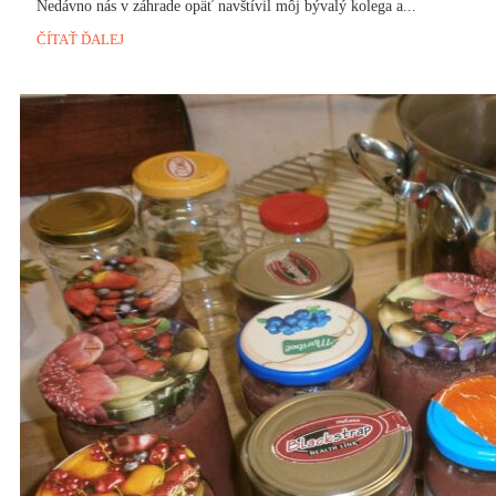
Nedávno nás v záhrade opäť navštívil môj bývalý kolega a...
ČÍTAŤ ĎALEJ