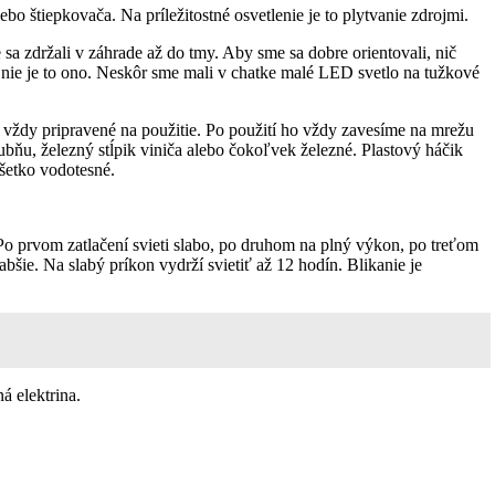
bo štiepkovača. Na príležitostné osvetlenie je to plytvanie zdrojmi.
sa zdržali v záhrade až do tmy. Aby sme sa dobre orientovali, nič
o nie je to ono. Neskôr sme mali v chatke malé LED svetlo na tužkové
 vždy pripravené na použitie. Po použití ho vždy zavesíme na mrežu
bňu, železný stĺpik viniča alebo čokoľvek železné. Plastový háčik
všetko vodotesné.
Po prvom zatlačení svieti slabo, po druhom na plný výkon, po treťom
abšie. Na slabý príkon vydrží svietiť až 12 hodín. Blikanie je
á elektrina.