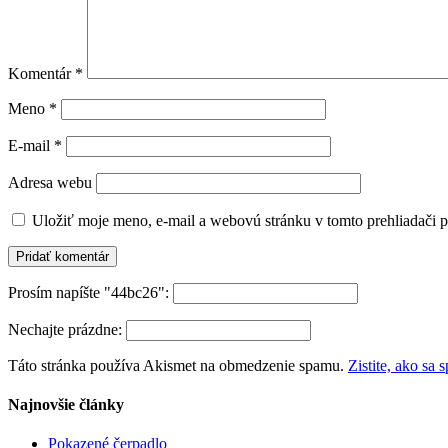
Komentár
*
Meno
*
E-mail
*
Adresa webu
Uložiť moje meno, e-mail a webovú stránku v tomto prehliadači 
Prosím napíšte "44bc26":
Nechajte prázdne:
Táto stránka používa Akismet na obmedzenie spamu.
Zistite, ako sa
Najnovšie články
Pokazené čerpadlo