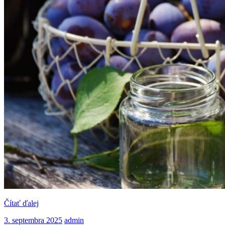
Čítať ďalej
3.
admin
3. septembra 2025
admin