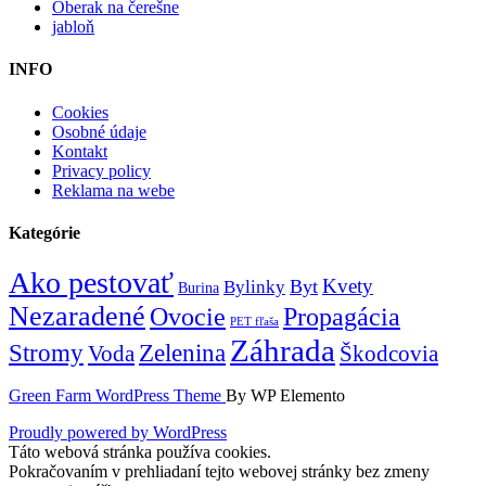
Oberak na čerešne
jabloň
INFO
Cookies
Osobné údaje
Kontakt
Privacy policy
Reklama na webe
Kategórie
Ako pestovať
Kvety
Byt
Bylinky
Burina
Nezaradené
Ovocie
Propagácia
PET fľaša
Záhrada
Zelenina
Stromy
Voda
Škodcovia
Green Farm WordPress Theme
By WP Elemento
Proudly powered by WordPress
Táto webová stránka používa cookies.
Pokračovaním v prehliadaní tejto webovej stránky bez zmeny