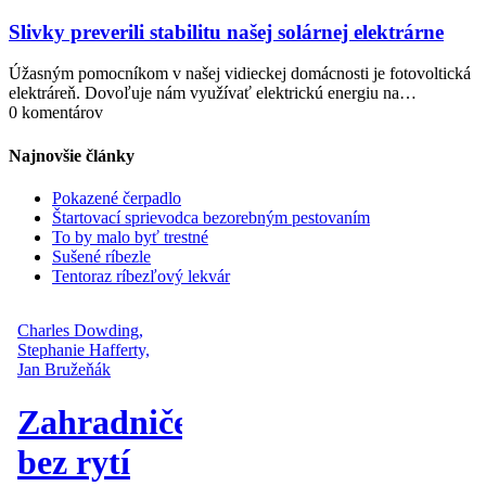
septembra
2025
Slivky preverili stabilitu našej solárnej elektrárne
Úžasným pomocníkom v našej vidieckej domácnosti je fotovoltická
elektráreň. Dovoľuje nám využívať elektrickú energiu na…
0 komentárov
Najnovšie články
Pokazené čerpadlo
Štartovací sprievodca bezorebným pestovaním
To by malo byť trestné
Sušené ríbezle
Tentoraz ríbezľový lekvár