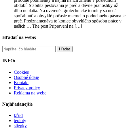
prírodné podmienky a najmä na ich zmenu v poslednom
období. Stabilita pestovania je preč a dávne pranostiky už
dlho neplatia. Na overené agrotechnické termíny sa nedá
spoľahnúť a obvyklé počasie mierneho podnebného pásma je
preč. Predznamenáva to koniec obvyklého spôsobu práce v
našich … The post Pripravení na […]
Hľadať na webe:
INFO:
Cookies
Osobné údaje
Kontakt
Privacy policy
Reklama na webe
Najhľadanejšie
kľud
teploty
sliepky