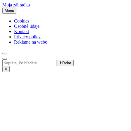
Skip
Moja záhradka
to
Menu
content
Cookies
Osobné údaje
Kontakt
Privacy policy
Reklama na webe
X