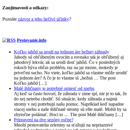
Zaujímavosti a odkazy:
Poznáte
zázvor a jeho liečivé účinky
?
Pestovanie.info
Koľko jahôd sa urodí na jednom áre bežnej záhrady
Jahody sú obľúbeným ovocím a rovnako tak je obľúbený aj
jahodový lekvár, ak sa urodí dosť jahôd. Čo v posledných
rokoch býva občas problém, raz na jar mrzne, inokedy je
priveľmi sucho. No viete, koľko jahôd sa vlastne môže urodiť
na jednom áre? A čo je to vlastne tá „bežná … The post
Koľko jahôd […]
Malé ihličnany je potrebné omiesť od snehu
Aj keď sa často hovorí, že záhrada v zime spí, nie je to tak, že
do nej netreba chodiť. Sú situácie, kedy záhrada a najmä
stromy v nej potrebujú našu pomoc. Napríklad keď napadne
viacej snehu a naše ihličnaté stromy sú ešte malé. Mohli by sa
zbytočne polámať. Hoci to … The post Malé ihličnany […]
Pripravení na dve sezóny ročne?
Mnohí pestovatelia zeleniny sa sťažujú na nepriaznivé