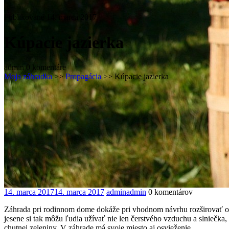
Publikované 14. marca 2017
Kúpacie jazierka
admin
0 komentáre
Moja záhradka
>>
Propagácia
>> Kúpacie jazierka
14. marca 2017
14. marca 2017
admin
admin
0 komentárov
Záhrada pri rodinnom dome dokáže pri vhodnom návrhu rozširovať oby
jesene si tak môžu ľudia užívať nie len čerstvého vzduchu a slniečka, 
chutnej zeleniny. V záhrade má svoje miesto aj osvieženie.