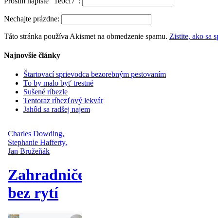
Prosím napíšte "1e0cf7":
Nechajte prázdne:
Táto stránka používa Akismet na obmedzenie spamu.
Zistite, ako sa
Najnovšie články
Štartovací sprievodca bezorebným pestovaním
To by malo byť trestné
Sušené ríbezle
Tentoraz ríbezľový lekvár
Jahôd sa radšej najem