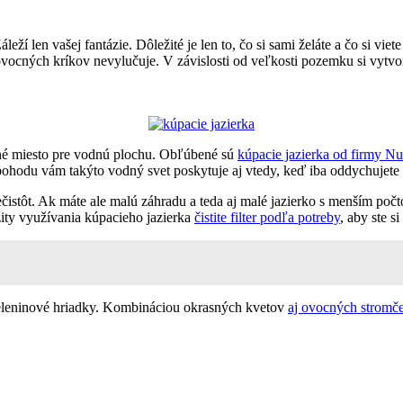
í len vašej fantázie. Dôležité je len to, čo si sami želáte a čo si viete
ovocných kríkov nevylučuje. V závislosti od veľkosti pozemku si vytv
odné miesto pre vodnú plochu. Obľúbené sú
kúpacie jazierka od firmy N
a pohodu vám takýto vodný svet poskytuje aj vtedy, keď iba oddychujet
istôt. Ak máte ale malú záhradu a teda aj malé jazierko s menším počtom
nzity využívania kúpacieho jazierka
čistite filter podľa potreby
, aby ste s
zeleninové hriadky. Kombináciou okrasných kvetov
aj ovocných stromč