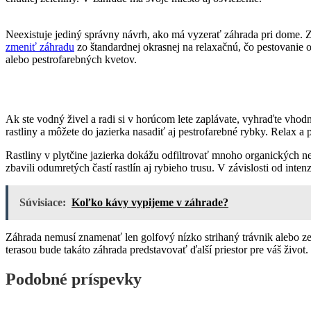
Neexistuje jediný správny návrh, ako má vyzerať záhrada pri dome. Zálež
zmeniť záhradu
zo štandardnej okrasnej na relaxačnú, čo pestovanie 
alebo pestrofarebných kvetov.
Ak ste vodný živel a radi si v horúcom lete zaplávate, vyhraďte vh
rastliny a môžete do jazierka nasadiť aj pestrofarebné rybky. Relax 
Rastliny v plytčine jazierka dokážu odfiltrovať mnoho organických neč
zbavili odumretých častí rastlín aj rybieho trusu. V závislosti od inte
Súvisiace:
Koľko kávy vypijeme v záhrade?
Záhrada nemusí znamenať len golfový nízko strihaný trávnik alebo 
terasou bude takáto záhrada predstavovať ďalší priestor pre váš život.
Podobné príspevky