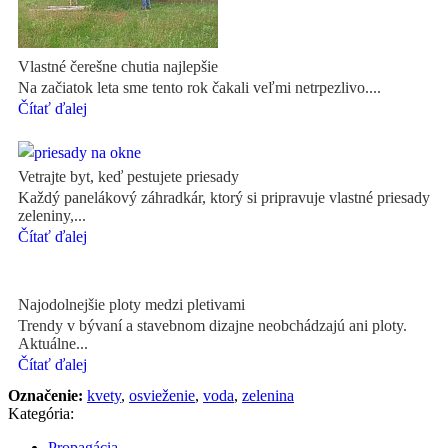
Vlastné čerešne chutia najlepšie
Na začiatok leta sme tento rok čakali veľmi netrpezlivo....
Čítať ďalej
Vetrajte byt, keď pestujete priesady
Každý panelákový záhradkár, ktorý si pripravuje vlastné priesady
zeleniny,...
Čítať ďalej
Najodolnejšie ploty medzi pletivami
Trendy v bývaní a stavebnom dizajne neobchádzajú ani ploty.
Aktuálne...
Čítať ďalej
Označenie:
kvety
,
osvieženie
,
voda
,
zelenina
Kategória:
Propagácia