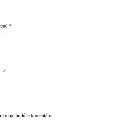
čené
*
pre moje budúce komentáre.