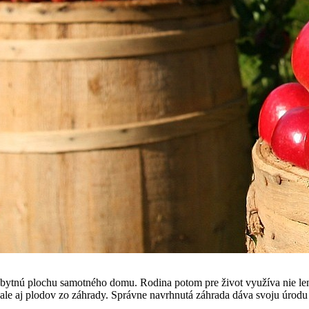
tnú plochu samotného domu. Rodina potom pre život využíva nie len mi
ale aj plodov zo záhrady. Správne navrhnutá záhrada dáva svoju úrodu po