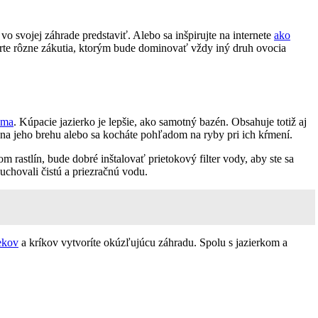
 vo svojej záhrade predstaviť. Alebo sa inšpirujte na internete
ako
orte rôzne zákutia, ktorým bude dominovať vždy iný druh ovocia
uma
. Kúpacie jazierko je lepšie, ako samotný bazén. Obsahuje totiž aj
e na jeho brehu alebo sa kocháte pohľadom na ryby pri ich kŕmení.
 rastlín, bude dobré inštalovať prietokový filter vody, aby ste sa
i uchovali čistú a priezračnú vodu.
ekov
a kríkov vytvoríte okúzľujúcu záhradu. Spolu s jazierkom a